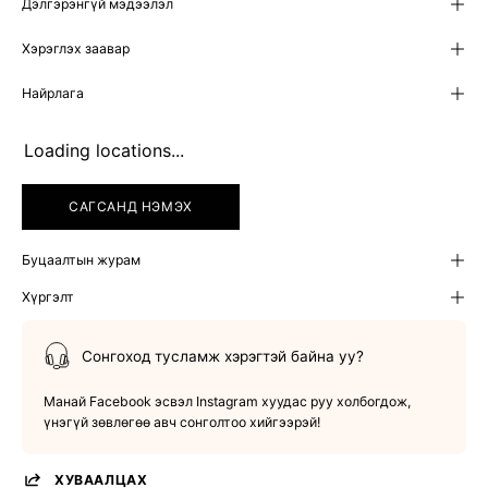
Дэлгэрэнгүй мэдээлэл
Хэрэглэх заавар
Найрлага
Loading locations...
САГСАНД НЭМЭХ
Буцаалтын журам
Хүргэлт
Сонгоход тусламж хэрэгтэй байна уу?
Манай Facebook эсвэл Instagram хуудас руу холбогдож,
үнэгүй зөвлөгөө авч сонголтоо хийгээрэй!
ХУВААЛЦАХ