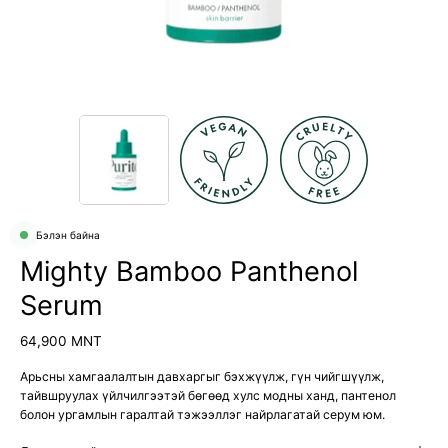
Бэлэн байна
Mighty Bamboo Panthenol
Serum
64,900 MNT
Арьсны хамгаалалтын давхаргыг бэхжүүлж, гүн чийгшүүлж,
тайвшруулах үйлчилгээтэй бөгөөд хулс модны ханд, пантенол
болон ургамлын гаралтай тэжээллэг найрлагатай серум юм.