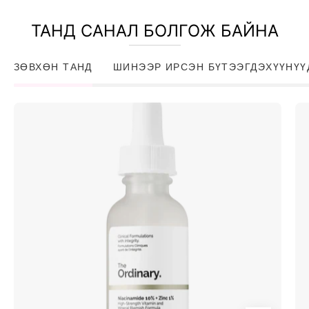
ТАНД САНАЛ БОЛГОЖ БАЙНА
ЗӨВХӨН ТАНД
ШИНЭЭР ИРСЭН БҮТЭЭГДЭХҮҮНҮҮ
Niacinamide
10%
+
Zinc
1%