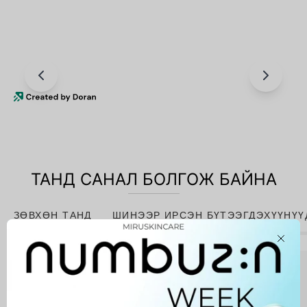
ТАНД САНАЛ БОЛГОЖ БАЙНА
ЗӨВХӨН ТАНД
ШИНЭЭР ИРСЭН БҮТЭЭГДЭХҮҮНҮҮ
Close
Niacinamide
10%
+