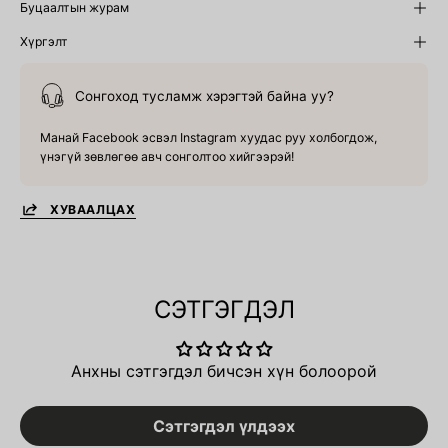
Буцаалтын журам
Хүргэлт
Сонгоход тусламж хэрэгтэй байна уу?
Манай Facebook эсвэл Instagram хуудас руу холбогдож,
үнэгүй зөвлөгөө авч сонголтоо хийгээрэй!
ХУВААЛЦАХ
СЭТГЭГДЭЛ
Анхны сэтгэгдэл бичсэн хүн болоорой
Сэтгэгдэл үлдээх