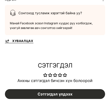
Сонгоход тусламж хэрэгтэй байна уу?
Манай Facebook эсвэл Instagram хуудас руу холбогдож,
үнэгүй зөвлөгөө авч сонголтоо хийгээрэй!
ХУВААЛЦАХ
СЭТГЭГДЭЛ
Анхны сэтгэгдэл бичсэн хүн болоорой
Сэтгэгдэл үлдээх