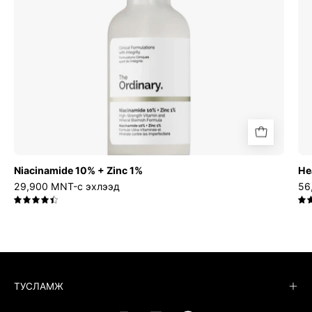
Niacinamide 10% + Zinc 1%
He
29,900 MNT-с эхлээд
56
4.5
ТУСЛАМЖ