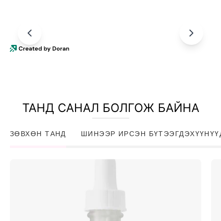
ТАНД САНАЛ БОЛГОЖ БАЙНА
ЗӨВХӨН ТАНД
ШИНЭЭР ИРСЭН БҮТЭЭГДЭХҮҮНҮҮ
Niacinamide
10%
+
Zinc
1%