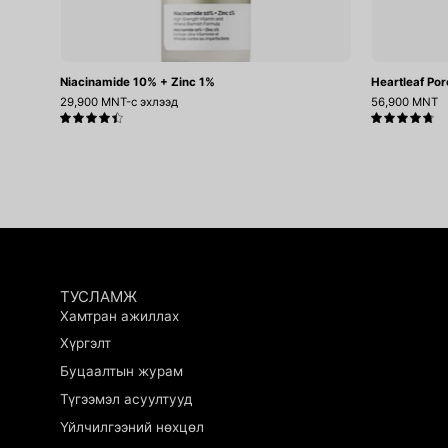
Niacinamide 10% + Zinc 1%
Heartleaf Por
29,900 MNT-с эхлээд
56,900 MNT
4.5
4.8
ТУСЛАМЖ
Хамтран ажиллах
Хүргэлт
Буцаалтын журам
.
Tsatsahaar sergesen medremj
Түгээмэл асуултууд
ugdg
Үйлчилгээний нөхцөл