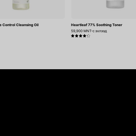
e Control Cleansing Oil
Heartleaf 77% Soothing Toner
59,900 MNT-с эхлээд
4.3