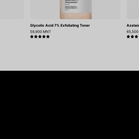
Glycolic Acid 7% Exfoliating Toner
Azelai
59,900 MNT
65,50
5.0