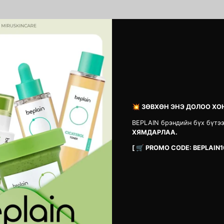
СЭТГЭГДЭЛ
Анхны сэтгэгдэл бичсэн хүн болоорой
Сэтгэгдэл үлдээх
💥 ЗӨВХӨН ЭНЭ ДОЛОО ХО
BEPLAIN брэндийн бүх бүтэ
ХЯМДАРЛАА.
[ 🛒 PROMO CODE: BEPLAIN1
Vita B3 Source
1025 Dokdo Cl
MNT 42,900
MNT 33,900