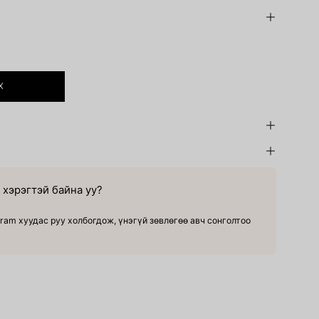
Х
хэрэгтэй байна уу?
ram хуудас руу холбогдож, үнэгүй зөвлөгөө авч сонголтоо