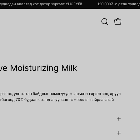
дээш худалдан авалтад хот дотор хүргэлт ҮНЭГҮЙ!
120'000₮-с дээш х
Хайлт
OPEN CART
хийх
Open
image
ve Moisturizing Milk
lightbox
ргээж, уян хатан байдлыг нэмэгдүүлж, арьсны гэрэлтсэн, эрүүл
 бөгөөд 70% будааны ханд агуулсан тэжээллэг найрлагатай