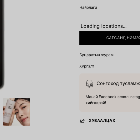
Найрлага
Loading locations...
САГСАНД НЭМЭ
Буцаалтын журам
Хүргэлт
Сонгоход тусламж 
Манай Facebook эсвэл Instag
хийгээрэй!
ХУВААЛЦАХ