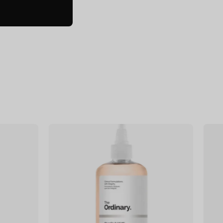
f
Glycolic
Acid
7%
Exfoliating
Toner