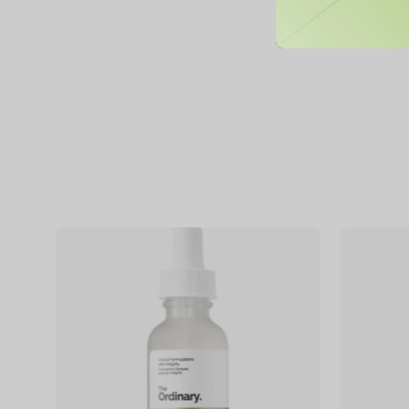
Niacinamide
10%
+
Zinc
1%