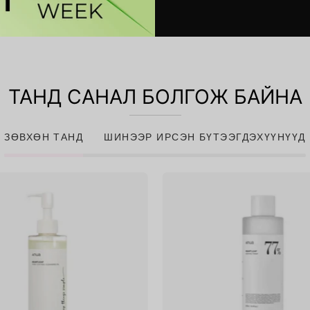
ТАНД САНАЛ БОЛГОЖ БАЙНА
ЗӨВХӨН ТАНД
ШИНЭЭР ИРСЭН БҮТЭЭГДЭХҮҮНҮҮД
Heartleaf
Heartlea
Pore
77%
Control
Soothing
Cleansing
Toner
Oil