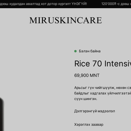
00₮-с дээш худалдан авалтад хот дотор хүргэлт ҮНЭГҮЙ!
120'000₮-с 
Бэлэн байна
Open
image
Rice 70 Intensi
lightbox
69,900 MNT
Арьсыг гүн чийгшүүлж, нөхөн сэ
байдлыг хадгалах үйлчилгээтэй
сүүн шингэн.
Дэлгэрэнгүй мэдээлэл
Хэрэглэх заавар