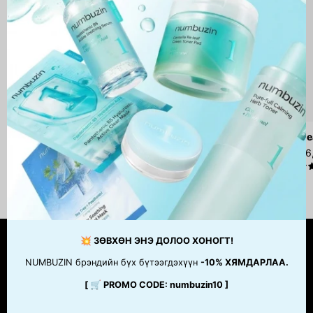
Niacinamide 10% + Zinc 1%
He
29,900 MNT-с эхлээд
56
4.5
💥 ЗӨВХӨН ЭНЭ ДОЛОО ХОНОГТ!
ТУСЛАМЖ
NUMBUZIN брэндийн бүх бүтээгдэхүүн
-10% ХЯМДАРЛАА.
[ 🛒 PROMO CODE: numbuzin10 ]