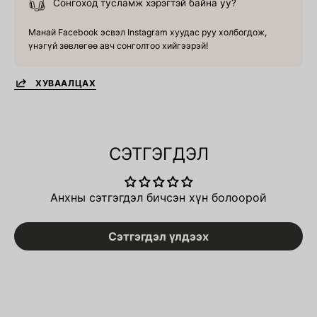
Сонгоход тусламж хэрэгтэй байна уу?
Манай Facebook эсвэл Instagram хуудас руу холбогдож,
үнэгүй зөвлөгөө авч сонголтоо хийгээрэй!
ХУВААЛЦАХ
СЭТГЭГДЭЛ
Анхны сэтгэгдэл бичсэн хүн болоорой
Сэтгэгдэл үлдээх