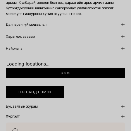
арьсыг булбарай, зөөлөн болгож, дараагийн арьс арчилгааны
бүтээгдэхүүний шингэцийг сайжруулах үйлчилгээтэй жижиг
молекулт гиалуроны хүчил агуулсан тонер.
Дэлгэрэнгүй мэдээлэл
Хэрэглэх заавар
Найрлага
Loading locations...
SIZE
300 ml
САГСАНД НЭМЭХ
Буцаалтын журам
Хүргэлт