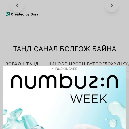
ТАНД САНАЛ БОЛГОЖ БАЙНА
ЗӨВХӨН ТАНД
ШИНЭЭР ИРСЭН БҮТЭЭГДЭХҮҮНҮҮ
Close
Niacinamide
10%
+
Zinc
1%