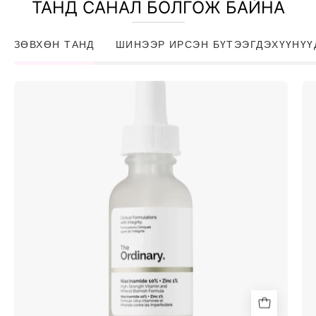
ТАНД САНАЛ БОЛГОЖ БАЙНА
ЗӨВХӨН ТАНД
ШИНЭЭР ИРСЭН БҮТЭЭГДЭХҮҮНҮҮ
Niacinamide
10%
+
Zinc
1%