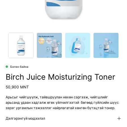
Бэлэн байна
Birch Juice Moisturizing Toner
50,900 MNT
Арьсыг чийгшүүлж, тайвшруулан нөхөн сэргээж, чийгшлийг
арьсанд удаан хадгалж өгөх үйлчилгээтэй бөгөөд гүйлсийн шүүс
зэрэг ургамлын тэжээллэг найрлагатай хөнгөн бүтэцтэй тонер.
Дэлгэрэнгүй мэдээлэл