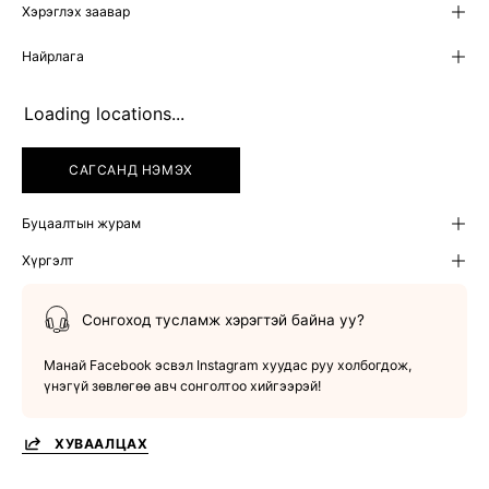
Хэрэглэх заавар
Найрлага
Loading locations...
САГСАНД НЭМЭХ
Буцаалтын журам
Хүргэлт
Сонгоход тусламж хэрэгтэй байна уу?
Манай Facebook эсвэл Instagram хуудас руу холбогдож,
үнэгүй зөвлөгөө авч сонголтоо хийгээрэй!
ХУВААЛЦАХ