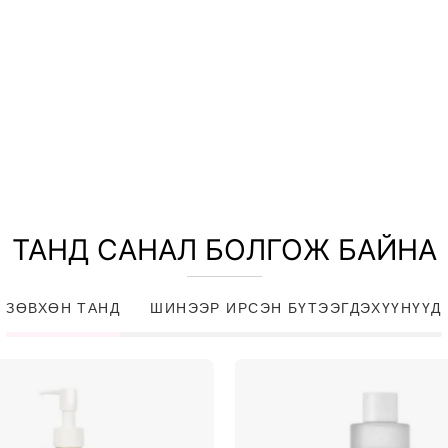
MNT 42,900
MNT 33,900
ТАНД САНАЛ БОЛГОЖ БАЙНА
ЗӨВХӨН ТАНД
ШИНЭЭР ИРСЭН БҮТЭЭГДЭХҮҮНҮҮД
Heartleaf
Heartlea
Pore
77%
Control
Soothing
Cleansing
Toner