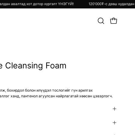
ш худалдан авалтад хот дотор хүргэлт ҮНЭГҮЙ!
120'000₮-с дээш худа
Хайлт
OPEN CART
хийх
e Cleansing Foam
лж, бохирдол болон илүүдэл тослогийг гүн арилгах
ллэг ханд, пантенол агуулсан найрлагатай хөөсөн цэвэрлэгч.