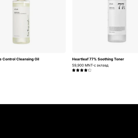
Oil
e Control Cleansing Oil
Heartleaf 77% Soothing Toner
59,900 MNT-с эхлээд
4.3