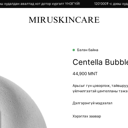
-с дээш худалдан авалтад хот дотор хүргэлт ҮНЭГҮЙ!
120'000₮-с дээ
Бэлэн байна
Open
image
Centella Bubbl
lightbox
44,900 MNT
Арьсыг гүн цэвэрлэж, тайвшруу
үйлчилгээтэй центелланы тэжээ
Дэлгэрэнгүй мэдээлэл
Хэрэглэх заавар