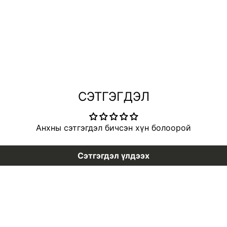
СЭТГЭГДЭЛ
Анхны сэтгэгдэл бичсэн хүн болоорой
Сэтгэгдэл үлдээх
Vita B3 Source
1025 Dokdo Cl