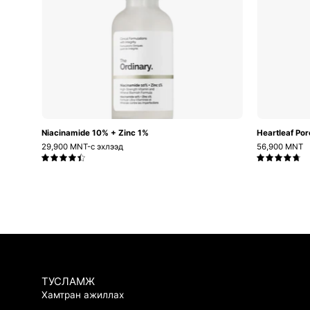
1%
Niacinamide 10% + Zinc 1%
Heartleaf Por
29,900 MNT-с эхлээд
56,900 MNT
4.5
4.8
ТУСЛАМЖ
Хамтран ажиллах