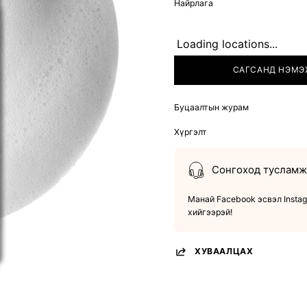
Найрлага
Loading locations...
САГСАНД НЭМЭ
Буцаалтын журам
Хүргэлт
Сонгоход тусламж 
Манай Facebook эсвэл Instag
хийгээрэй!
ХУВААЛЦАХ