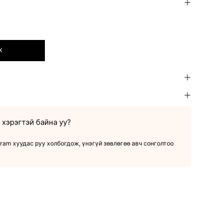
Х
хэрэгтэй байна уу?
ram хуудас руу холбогдож, үнэгүй зөвлөгөө авч сонголтоо