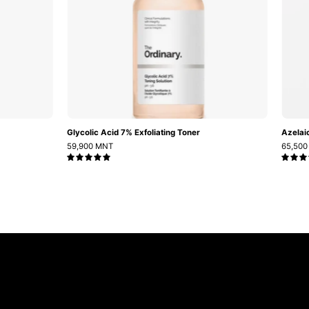
Toner
Glycolic Acid 7% Exfoliating Toner
Azelai
59,900 MNT
65,50
5.0