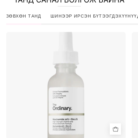
ЗӨВХӨН ТАНД
ШИНЭЭР ИРСЭН БҮТЭЭГДЭХҮҮНҮҮ
Niacinamide
10%
+
Zinc
1%