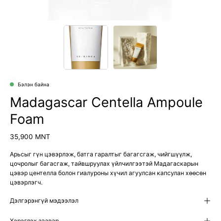
Бэлэн байна
Madagascar Centella Ampoule
Foam
35,900 MNT
Арьсыг гүн цэвэрлэж, батга гаралтыг багагсгаж, чийгшүүлж,
цочролыг багасгаж, тайвшруулах үйлчилгээтэй Мадагаскарын
цэвэр центелла болон гиалуроны хүчил агуулсан капсулан хөөсөн
цэвэрлэгч.
Дэлгэрэнгүй мэдээлэл
Хэрэглэх заавар