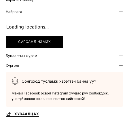
Найрлага
Loading locations...
САГСАНД НЭМЭХ
Буцаалтын журам
Хүргэлт
Сонгоход тусламж хэрэгтэй байна уу?
Манай Facebook эсвэл Instagram хуудас руу холбогдож,
үнэгүй зөвлөгөө авч сонголтоо хийгээрэй!
ХУВААЛЦАХ