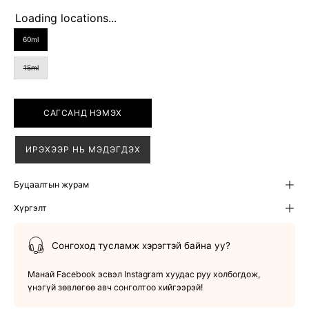
Loading locations...
SIZE
60ml
15ml
САГСАНД НЭМЭХ
ИРЭХЭЭР НЬ МЭДЭГДЭХ
Буцаалтын журам
Хүргэлт
Сонгоход тусламж хэрэгтэй байна уу?
Манай Facebook эсвэл Instagram хуудас руу холбогдож,
үнэгүй зөвлөгөө авч сонголтоо хийгээрэй!