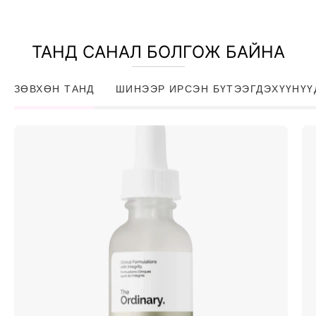
ТАНД САНАЛ БОЛГОЖ БАЙНА
ЗӨВХӨН ТАНД
ШИНЭЭР ИРСЭН БҮТЭЭГДЭХҮҮНҮҮ
Niacinamide
10%
+
Zinc
1%