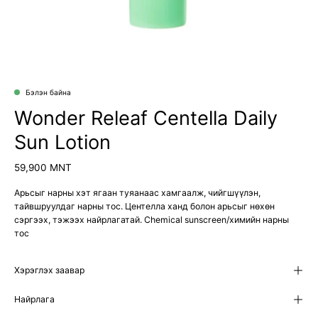
Бэлэн байна
Wonder Releaf Centella Daily
Sun Lotion
59,900 MNT
Арьсыг нарны хэт ягаан туяанаас хамгаалж, чийгшүүлэн,
тайвшруулдаг нарны тос. Центелла ханд болон арьсыг нөхөн
сэргээх, тэжээх найрлагатай. Chemical sunscreen/химийн нарны
тос
Хэрэглэх заавар
Найрлага